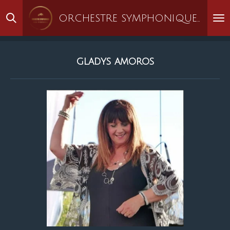
Passer
ORCHESTRE SYMPHONIQUE DES PYRÉNÉES
au
contenu
principal
gladys amoros