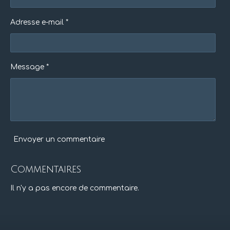
o
l
e
e
e
e
e
u
n
a
Adresse e-mail *
s
s
s
s
:
t
i
0
o
é
n
t
Message *
o
i
l
e
Envoyer un commentaire
Commentaires
Il n'y a pas encore de commentaire.