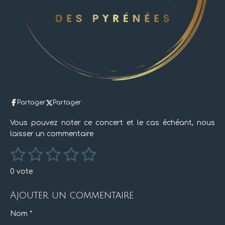
Partager
Partager
Vous pouvez noter ce concert et le cas échéant, nous
laisser un commentaire
1
2
3
4
5
E
É
n
v
é
é
é
é
é
v
0 vote
o
a
y
t
t
t
t
t
l
e
Ajouter un commentaire
r
u
o
o
o
o
o
l
a
'
i
i
i
i
i
Nom *
t
é