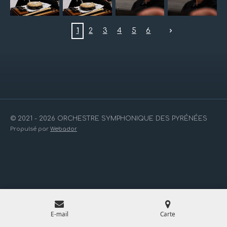
1
2
3
4
5
6
© 2021 - 2026 ORCHESTRE SYMPHONIQUE DES PYRÉNÉES
Propulsé par
Webador
E-mail
Carte