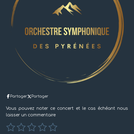
Partager
Partager
Vous pouvez noter ce concert et le cas échéant nous
laisser un commentaire
1
2
3
4
5
E
É
n
v
v